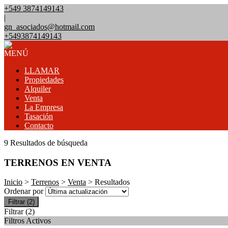
+549 3874149143
|
gn_asociados@hotmail.com
+5493874149143
MENÚ
LLAMAR
Propiedades
Alquiler
Venta
La Empresa
Tasación
Contacto
9 Resultados de búsqueda
TERRENOS EN VENTA
Inicio
>
Terrenos
>
Venta
> Resultados
Ordenar por
Filtrar
(2)
Filtrar
(2)
Filtros Activos