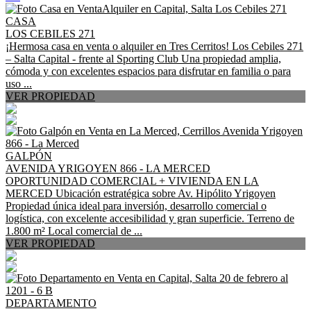
CASA
LOS CEBILES 271
¡Hermosa casa en venta o alquiler en Tres Cerritos! Los Cebiles 271
– Salta Capital - frente al Sporting Club Una propiedad amplia,
cómoda y con excelentes espacios para disfrutar en familia o para
uso ...
VER PROPIEDAD
GALPÓN
AVENIDA YRIGOYEN 866 - LA MERCED
OPORTUNIDAD COMERCIAL + VIVIENDA EN LA
MERCED Ubicación estratégica sobre Av. Hipólito Yrigoyen
Propiedad única ideal para inversión, desarrollo comercial o
logística, con excelente accesibilidad y gran superficie. Terreno de
1.800 m² Local comercial de ...
VER PROPIEDAD
DEPARTAMENTO