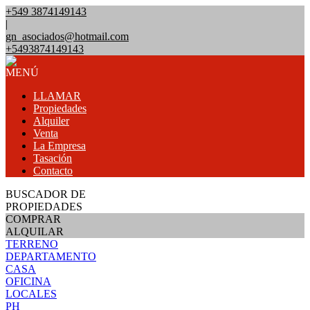
+549 3874149143
|
gn_asociados@hotmail.com
+5493874149143
MENÚ
LLAMAR
Propiedades
Alquiler
Venta
La Empresa
Tasación
Contacto
BUSCADOR DE
PROPIEDADES
COMPRAR
ALQUILAR
TERRENO
DEPARTAMENTO
CASA
OFICINA
LOCALES
PH