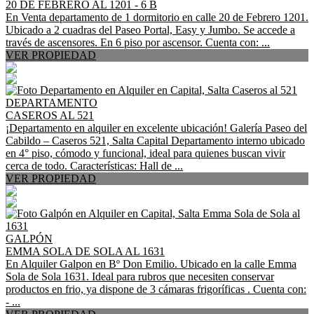
20 DE FEBRERO AL 1201 - 6 B
En Venta departamento de 1 dormitorio en calle 20 de Febrero 1201.
Ubicado a 2 cuadras del Paseo Portal, Easy y Jumbo. Se accede a
través de ascensores. En 6 piso por ascensor. Cuenta con: ...
VER PROPIEDAD
DEPARTAMENTO
CASEROS AL 521
¡Departamento en alquiler en excelente ubicación! Galería Paseo del
Cabildo – Caseros 521, Salta Capital Departamento interno ubicado
en 4° piso, cómodo y funcional, ideal para quienes buscan vivir
cerca de todo. Características: Hall de ...
VER PROPIEDAD
GALPÓN
EMMA SOLA DE SOLA AL 1631
En Alquiler Galpon en Bº Don Emilio. Ubicado en la calle Emma
Sola de Sola 1631. Ideal para rubros que necesiten conservar
productos en frio, ya dispone de 3 cámaras frigoríficas . Cuenta con:
- ...