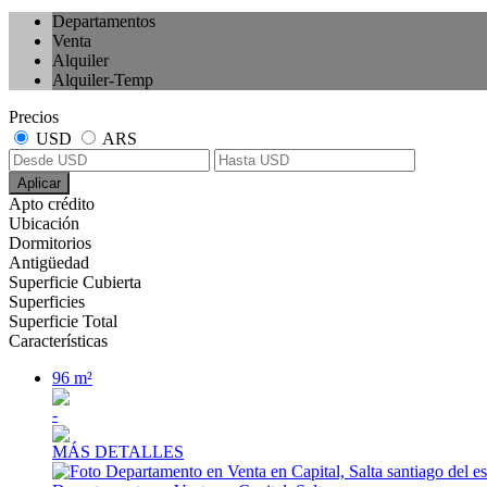
Departamentos
Venta
Alquiler
Alquiler-Temp
Precios
USD
ARS
Aplicar
Apto crédito
Ubicación
Dormitorios
Antigüedad
Superficie Cubierta
Superficies
Superficie Total
Características
96 m²
-
MÁS DETALLES