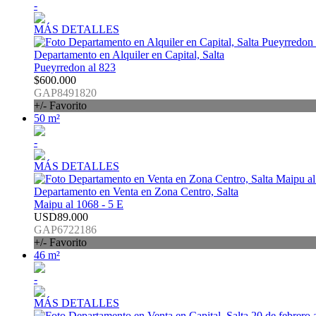
-
MÁS DETALLES
Departamento en Alquiler en Capital, Salta
Pueyrredon al 823
$600.000
GAP8491820
+/- Favorito
50 m²
-
MÁS DETALLES
Departamento en Venta en Zona Centro, Salta
Maipu al 1068 - 5 E
USD89.000
GAP6722186
+/- Favorito
46 m²
-
MÁS DETALLES