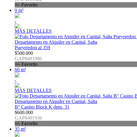
+/- Favorito
0 m²
-
MÁS DETALLES
Departamento en Alquiler en Capital, Salta
Pueyrredon al 359
$500.000
GAP8491986
+/- Favorito
60 m²
-
MÁS DETALLES
Departamento en Alquiler en Capital, Salta
B° Casino Block K dpto. 31
$600.000
GAP8491936
+/- Favorito
35 m²