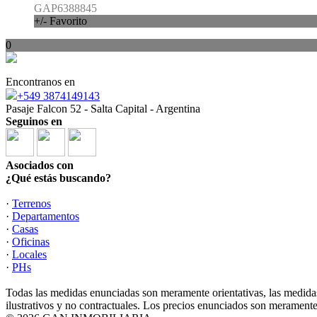
GAP6388845
+/- Favorito
0
Encontranos en
+549 3874149143
Pasaje Falcon 52 - Salta Capital - Argentina
Seguinos en
Asociados con
¿Qué estás buscando?
·
Terrenos
·
Departamentos
·
Casas
·
Oficinas
·
Locales
·
PHs
Todas las medidas enunciadas son meramente orientativas, las medidas
ilustrativos y no contractuales. Los precios enunciados son meramente 