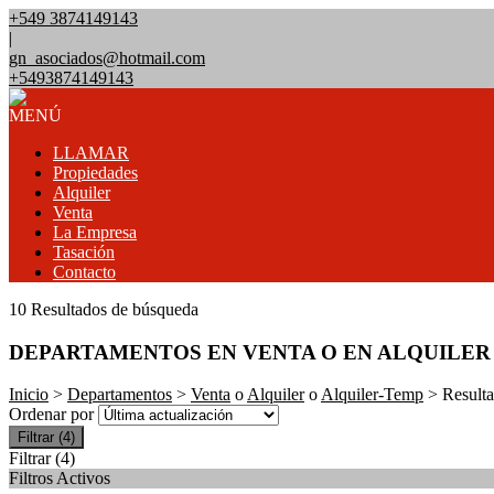
+549 3874149143
|
gn_asociados@hotmail.com
+5493874149143
MENÚ
LLAMAR
Propiedades
Alquiler
Venta
La Empresa
Tasación
Contacto
10 Resultados de búsqueda
DEPARTAMENTOS EN VENTA O EN ALQUILER
Inicio
>
Departamentos
>
Venta
o
Alquiler
o
Alquiler-Temp
> Result
Ordenar por
Filtrar
(4)
Filtrar
(4)
Filtros Activos