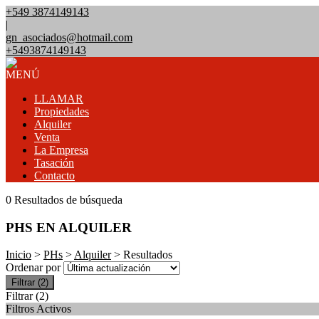
+549 3874149143
|
gn_asociados@hotmail.com
+5493874149143
MENÚ
LLAMAR
Propiedades
Alquiler
Venta
La Empresa
Tasación
Contacto
0 Resultados de búsqueda
PHS EN ALQUILER
Inicio
>
PHs
>
Alquiler
> Resultados
Ordenar por
Filtrar
(2)
Filtrar
(2)
Filtros Activos